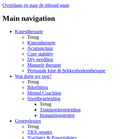
Overslaan en naar de inhoud gaan
Main navigation
Kinesitherapie
Terug
Kinesitherapie
Acupunctuur
Core stability
Dry needling
Manuele therapie
Perinatale kine & bekkenbodemtherapie
Wat doen we nog?
Terug
Bikefitting
Mental Coaching
Sportbegeleiding
Terug
Trainingsbegeleiding
Inspanningstesten
Groepslessen
Terug
TRX-sessies
Yogilates & Powerpilates