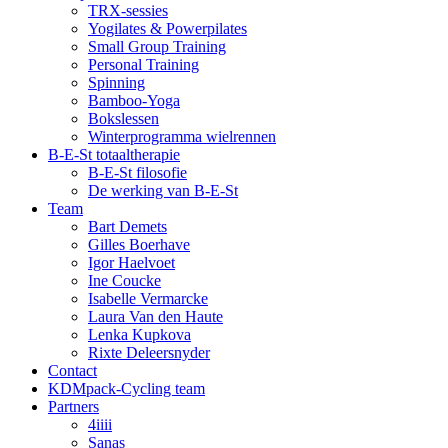
TRX-sessies
Yogilates & Powerpilates
Small Group Training
Personal Training
Spinning
Bamboo-Yoga
Bokslessen
Winterprogramma wielrennen
B-E-St totaaltherapie
B-E-St filosofie
De werking van B-E-St
Team
Bart Demets
Gilles Boerhave
Igor Haelvoet
Ine Coucke
Isabelle Vermarcke
Laura Van den Haute
Lenka Kupkova
Rixte Deleersnyder
Contact
KDMpack-Cycling team
Partners
4iiii
Sanas