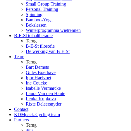
Small Group Training
Personal Training
Spinning
Bamboo-Yoga
Bokslessen
Winterprogramma wielrennen
B-E-St totaaltherapie
Terug
B-E-St filosofie
De werking van B-E-St
Team
Terug
Bart Demets
Gilles Boerhave
Igor Haelvoet
Ine Coucke
Isabelle Vermarcke
Laura Van den Haute
Lenka Kupkova
Rixte Deleersnyder
Contact
KDMpack-Cycling team
Partners
Terug
4iiii