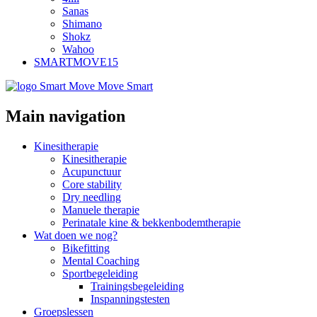
Sanas
Shimano
Shokz
Wahoo
SMARTMOVE15
Main navigation
Kinesitherapie
Kinesitherapie
Acupunctuur
Core stability
Dry needling
Manuele therapie
Perinatale kine & bekkenbodemtherapie
Wat doen we nog?
Bikefitting
Mental Coaching
Sportbegeleiding
Trainingsbegeleiding
Inspanningstesten
Groepslessen